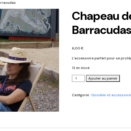
arracudas
Chapeau de
Barracuda
6,00
€
L’accessoire parfait pour se protég
13 en stock
quantité
Ajouter au panier
de
Chapeau
de
Catégorie :
Goodies et accessoire
paille
Barracudas