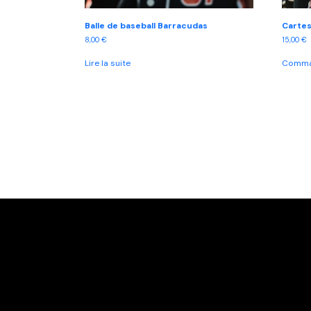
Balle de baseball Barracudas
Cartes
8,00
€
15,00
€
Lire la suite
Comman