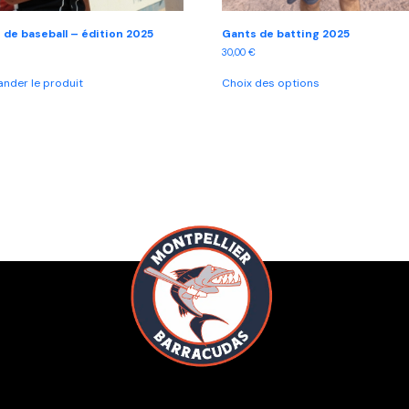
 de baseball – édition 2025
Gants de batting 2025
30,00
€
Ce
der le produit
Choix des options
produit
a
plusieurs
variations.
Les
options
peuvent
être
choisies
sur
la
page
du
produit