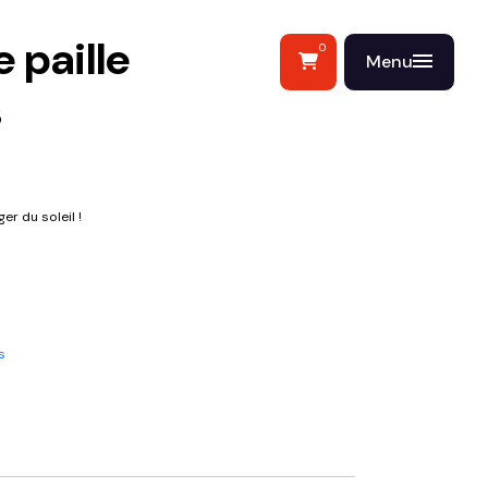
 paille
0
Menu
s
er du soleil !
s