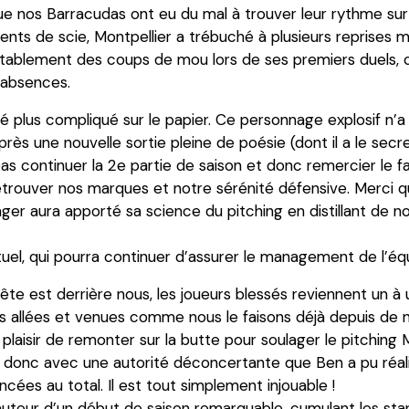
e nos Barracudas ont eu du mal à trouver leur rythme sur l
nts de scie, Montpellier a trébuché à plusieurs reprises ma
tablement des coups de mou lors de ses premiers duels, c
 absences.
é plus compliqué sur le papier. Ce personnage explosif n’a 
rès une nouvelle sortie pleine de poésie (dont il a le secre
e pas continuer la 2e partie de saison et donc remercier l
trouver nos marques et notre sérénité défensive. Merci 
ger aura apporté sa science du pitching en distillant de 
ituel, qui pourra continuer d’assurer le management de l’éq
te est derrière nous, les joueurs blessés reviennent un à u
es allées et venues comme nous le faisons déjà depuis de
le plaisir de remonter sur la butte pour soulager le pitchin
donc avec une autorité déconcertante que Ben a pu réaliser
ées au total. Il est tout simplement injouable !
 auteur d’un début de saison remarquable, cumulant les st