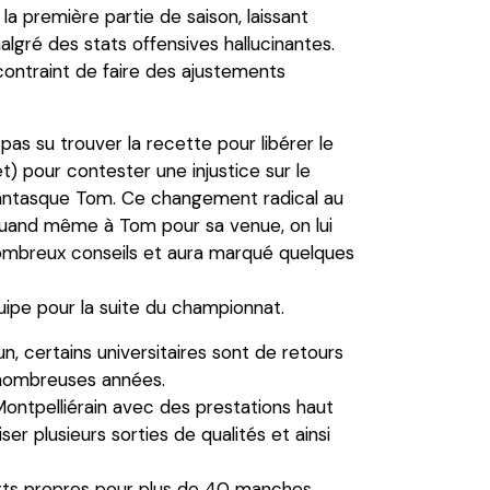
a première partie de saison, laissant
lgré des stats offensives hallucinantes.
ontraint de faire des ajustements
pas su trouver la recette pour libérer le
t) pour contester une injustice sur le
e fantasque Tom. Ce changement radical au
quand même à Tom pour sa venue, on lui
nombreux conseils et aura marqué quelques
uipe pour la suite du championnat.
n, certains universitaires sont de retours
 nombreuses années.
g Montpelliérain avec des prestations haut
 plusieurs sorties de qualités et ainsi
arts propres pour plus de 40 manches