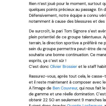
Rien n’est joué pour le moment, surtout qu
quelques points précieux au passage. En de
Défensivement, notre équipe a connu véri
notamment à cause des blessures et des
De surcroît, le pari Tom Signore s’est avér
plein potentiel de ce groupe talentueux. Ap
terrain, la direction sportive a préféré n
sein du groupe permettra peut-être de re
souhaite une bonne continuation. Ce mana
esprits, ça c’est sûr !
C’est donc
Olivier Brossier
et le staff hab
Rassurez-vous, après tout cela, le casse-tê
et il reste maintenant à composer avec l
A l’image de
Ben Couvreur
, qui nous fait 
de gamme et une réelle domination. C’est 
obtenir 22 SO en seulement 9 manches lanc
Il vient donc épauler
Quentin Lesfargues
,