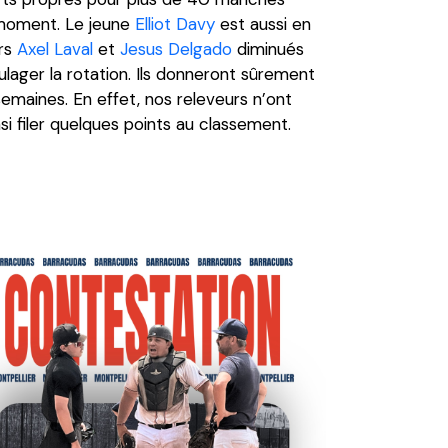
 moment. Le jeune
Elliot Davy
est aussi en
urs
Axel Laval
et
Jesus Delgado
diminués
ager la rotation. Ils donneront sûrement
 semaines. En effet, nos releveurs n’ont
i filer quelques points au classement.