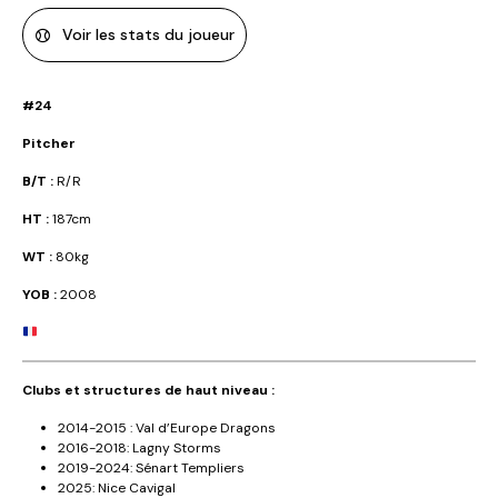
Voir les stats du joueur
#24
Pitcher
B/T :
R/R
HT :
187cm
WT :
80kg
YOB :
2008
Clubs et structures de haut niveau :
2014-2015 : Val d’Europe Dragons
2016-2018: Lagny Storms
2019-2024: Sénart Templiers
2025: Nice Cavigal